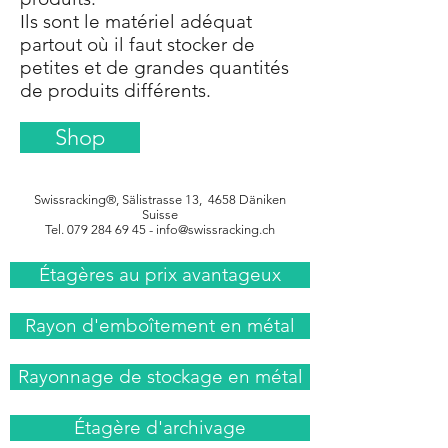
Ils sont le matériel adéquat
partout où il faut stocker de
petites et de grandes quantités
de produits différents.
Shop
Swissracking®
, Sälistrasse 13, 4658 Däniken
Suisse
Tel.
079 284 69 45
-
info@swissracking.ch
Étagères au prix avantageux
Rayon d'emboîtement en métal
Rayonnage de stockage en métal
Étagère d'archivage