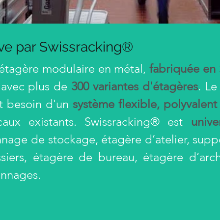
ive par Swissracking®
 étagère modulaire en métal,
fabriquée en 
 avec plus de
300 variantes d'étagères
. Le
nt besoin d'un
système flexible, polyvalent
aux existants. Swissracking® est
unive
nnage de stockage, étagère d’atelier, supp
siers, étagère de bureau, étagère d’ar
onnages.