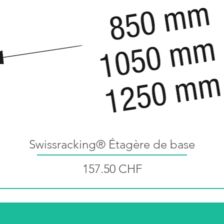
Aperçu rapide
Swissracking® Étagère de base
Prix
157.50 CHF