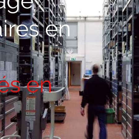
age
ires en
és en