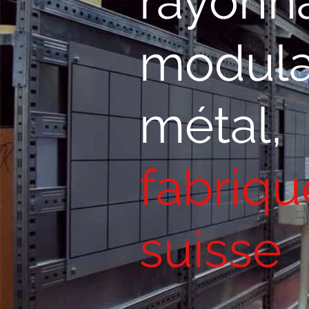
rayonn
modula
métal,
fabriqu
suisse