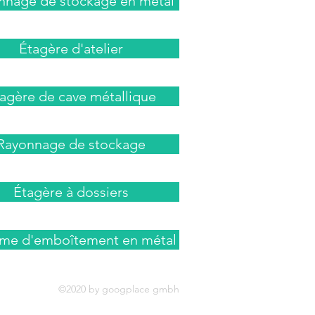
nnage de stockage en métal
Étagère d'atelier
agère de cave métallique
Rayonnage de stockage
Étagère à dossiers
ème d'emboîtement en métal
©2020 by googplace gmbh