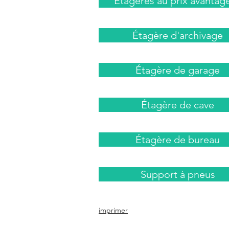
Étagères au prix avantag
Étagère d'archivage
Étagère de garage
Étagère de cave
Étagère de bureau
Support à pneus
imprimer