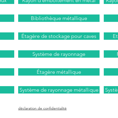
eux
Rayon d'emboîtement en métal
Rayo
Bibliothèque métallique
Étagère de stockage pour caves
Et
Système de rayonnage
Étagère métallique
Système de rayonnage métallique
Syst
déclaration de confidentialité