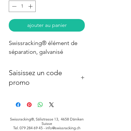
ajouter au panier
Swissracking® élément de 
séparation, galvanisé
Saisissez un code
promo
A partir d'une valeur de commande de 
1000 CHF choissisez votre code de 
promotion à la fin de votre 
commande dans votre panier. 
Swissracking®
, Sälistrasse 13, 4658 Däniken
Suisse
Montant
Rabais
Code
Tel.
079 284 69 45
-
info@swissracking.ch